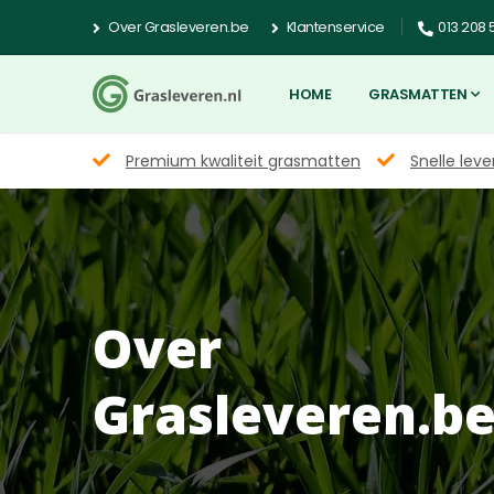
Over Grasleveren.be
Klantenservice
013 208 
HOME
GRASMATTEN
Premium kwaliteit grasmatten
Snelle leve
Over
Grasleveren.b