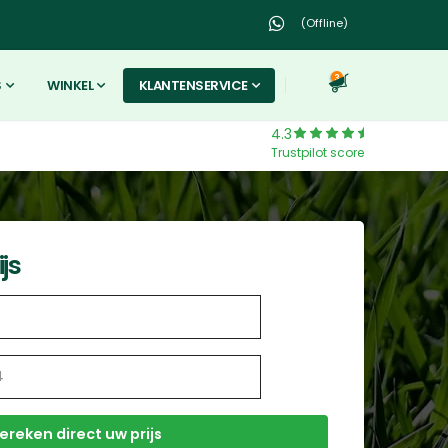
(Offline)
3
S
WINKEL
KLANTENSERVICE
4.3
Trustpilot score
js