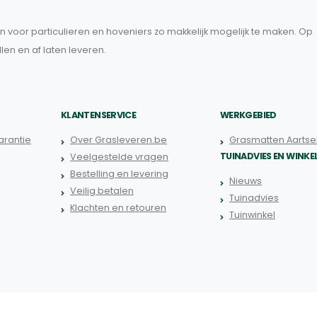
 voor particulieren en hoveniers zo makkelijk mogelijk te maken. Op
llen en af laten leveren.
KLANTENSERVICE
WERKGEBIED
rantie
Over Grasleveren.be
Grasmatten Aartse
TUINADVIES EN WINKE
Veelgestelde vragen
Bestelling en levering
Nieuws
Veilig betalen
Tuinadvies
Klachten en retouren
Tuinwinkel