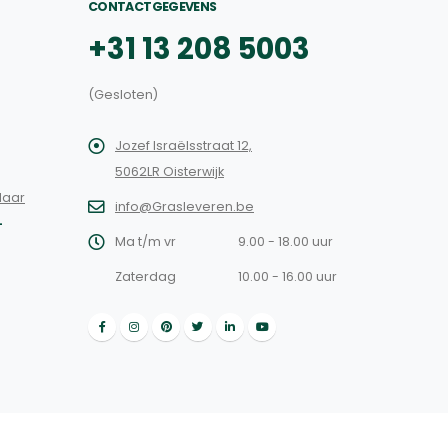
CONTACTGEGEVENS
+31 13 208 5003
(Gesloten)
Jozef Israëlsstraat 12,
5062LR Oisterwijk
laar
info@Grasleveren.be
L
Ma t/m vr
9.00 - 18.00 uur
Zaterdag
10.00 - 16.00 uur