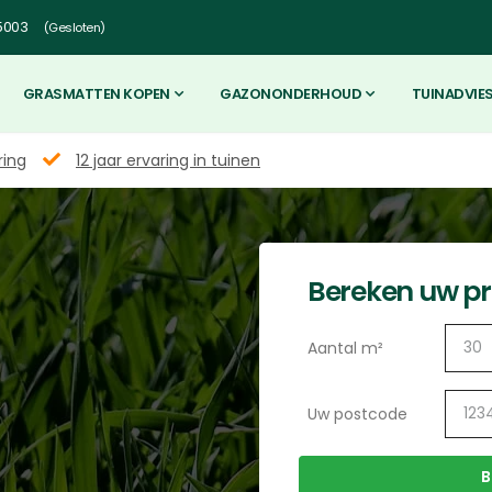
5003
(Gesloten)
GRASMATTEN KOPEN
GAZONONDERHOUD
TUINADVIE
ring
12 jaar ervaring in tuinen
Bereken uw pri
Aantal m²
e
Uw postcode